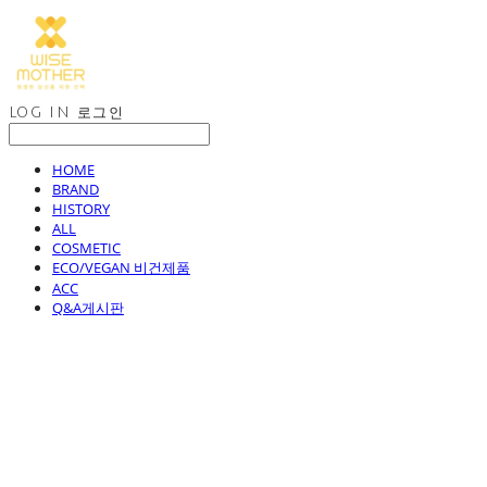
LOG IN
로그인
HOME
BRAND
HISTORY
ALL
COSMETIC
ECO/VEGAN 비건제품
ACC
Q&A게시판