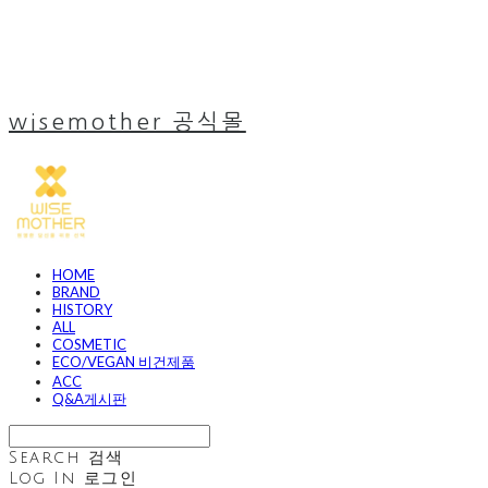
wisemother 공식몰
HOME
BRAND
HISTORY
ALL
COSMETIC
ECO/VEGAN 비건제품
ACC
Q&A게시판
Search
검색
Log In
로그인