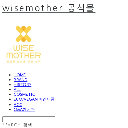
wisemother 공식몰
HOME
BRAND
HISTORY
ALL
COSMETIC
ECO/VEGAN 비건제품
ACC
Q&A게시판
Search
검색