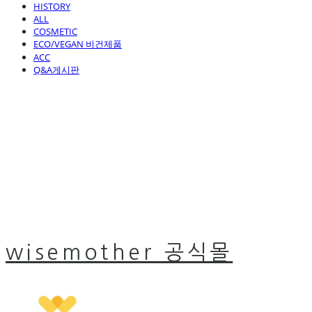
HISTORY
ALL
COSMETIC
ECO/VEGAN 비건제품
ACC
Q&A게시판
wisemother 공식몰