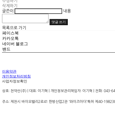
수정하기
삭제하기
글쓴이
내용
댓글 쓰기
목록으로 가기
페이스북
카카오톡
네이버 블로그
밴드
이용약관
개인정보처리방침
사업자정보확인
상호: 천약선(주) | 대표: 이기혁 | 개인정보관리책임자: 이기혁 | 전화: 043-642-2
주소: 제천시 바이오밸리2로41 한방산업2관 '와이즈마더'특허 제40-19823